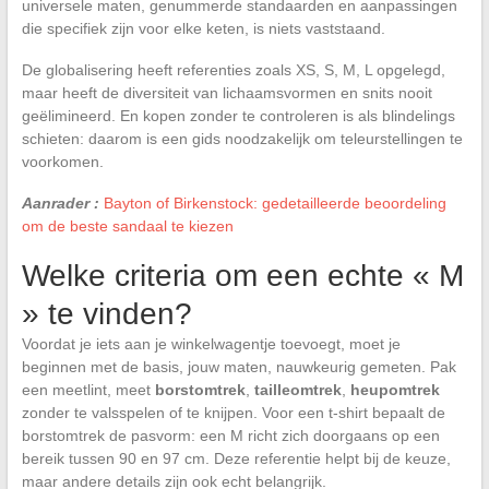
universele maten, genummerde standaarden en aanpassingen
die specifiek zijn voor elke keten, is niets vaststaand.
De globalisering heeft referenties zoals XS, S, M, L opgelegd,
maar heeft de diversiteit van lichaamsvormen en snits nooit
geëlimineerd. En kopen zonder te controleren is als blindelings
schieten: daarom is een gids noodzakelijk om teleurstellingen te
voorkomen.
Aanrader :
Bayton of Birkenstock: gedetailleerde beoordeling
om de beste sandaal te kiezen
Welke criteria om een echte « M
» te vinden?
Voordat je iets aan je winkelwagentje toevoegt, moet je
beginnen met de basis, jouw maten, nauwkeurig gemeten. Pak
een meetlint, meet
borstomtrek
,
tailleomtrek
,
heupomtrek
zonder te valsspelen of te knijpen. Voor een t-shirt bepaalt de
borstomtrek de pasvorm: een M richt zich doorgaans op een
bereik tussen 90 en 97 cm. Deze referentie helpt bij de keuze,
maar andere details zijn ook echt belangrijk.