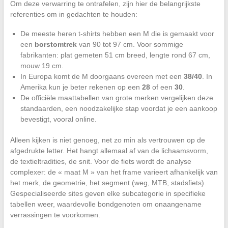
Om deze verwarring te ontrafelen, zijn hier de belangrijkste
referenties om in gedachten te houden:
De meeste heren t-shirts hebben een M die is gemaakt voor
een
borstomtrek
van 90 tot 97 cm. Voor sommige
fabrikanten: plat gemeten 51 cm breed, lengte rond 67 cm,
mouw 19 cm.
In Europa komt de M doorgaans overeen met een
38/40
. In
Amerika kun je beter rekenen op een
28
of een
30
.
De officiële maattabellen van grote merken vergelijken deze
standaarden, een noodzakelijke stap voordat je een aankoop
bevestigt, vooral online.
Alleen kijken is niet genoeg, net zo min als vertrouwen op de
afgedrukte letter. Het hangt allemaal af van de lichaamsvorm,
de textieltradities, de snit. Voor de fiets wordt de analyse
complexer: de « maat M » van het frame varieert afhankelijk van
het merk, de geometrie, het segment (weg, MTB, stadsfiets).
Gespecialiseerde sites geven elke subcategorie in specifieke
tabellen weer, waardevolle bondgenoten om onaangename
verrassingen te voorkomen.