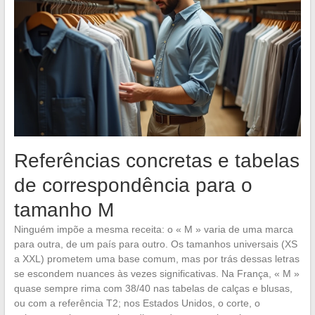
Referências concretas e tabelas
de correspondência para o
tamanho M
Ninguém impõe a mesma receita: o « M » varia de uma marca
para outra, de um país para outro. Os tamanhos universais (XS
a XXL) prometem uma base comum, mas por trás dessas letras
se escondem nuances às vezes significativas. Na França, « M »
quase sempre rima com 38/40 nas tabelas de calças e blusas,
ou com a referência T2; nos Estados Unidos, o corte, o