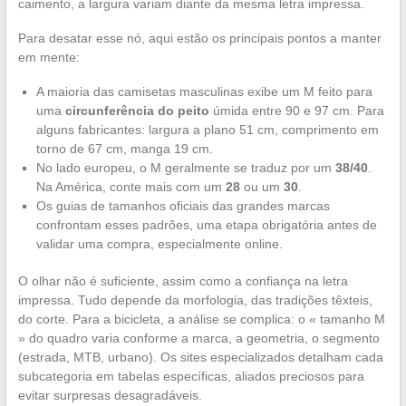
caimento, a largura variam diante da mesma letra impressa.
Para desatar esse nó, aqui estão os principais pontos a manter
em mente:
A maioria das camisetas masculinas exibe um M feito para
uma
circunferência do peito
úmida entre 90 e 97 cm. Para
alguns fabricantes: largura a plano 51 cm, comprimento em
torno de 67 cm, manga 19 cm.
No lado europeu, o M geralmente se traduz por um
38/40
.
Na América, conte mais com um
28
ou um
30
.
Os guias de tamanhos oficiais das grandes marcas
confrontam esses padrões, uma etapa obrigatória antes de
validar uma compra, especialmente online.
O olhar não é suficiente, assim como a confiança na letra
impressa. Tudo depende da morfologia, das tradições têxteis,
do corte. Para a bicicleta, a análise se complica: o « tamanho M
» do quadro varia conforme a marca, a geometria, o segmento
(estrada, MTB, urbano). Os sites especializados detalham cada
subcategoria em tabelas específicas, aliados preciosos para
evitar surpresas desagradáveis.