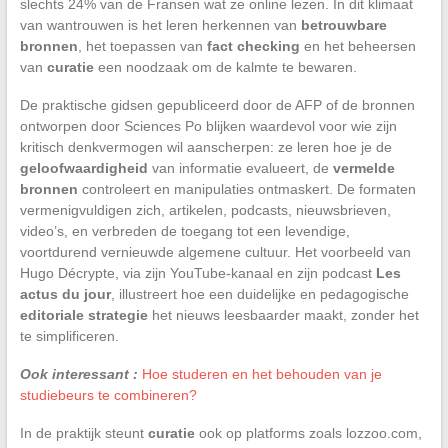
slechts 24% van de Fransen wat ze online lezen. In dit klimaat
van wantrouwen is het leren herkennen van
betrouwbare
bronnen
, het toepassen van
fact checking
en het beheersen
van
curatie
een noodzaak om de kalmte te bewaren.
De praktische gidsen gepubliceerd door de AFP of de bronnen
ontworpen door Sciences Po blijken waardevol voor wie zijn
kritisch denkvermogen wil aanscherpen: ze leren hoe je de
geloofwaardigheid
van informatie evalueert, de
vermelde
bronnen
controleert en manipulaties ontmaskert. De formaten
vermenigvuldigen zich, artikelen, podcasts, nieuwsbrieven,
video’s, en verbreden de toegang tot een levendige,
voortdurend vernieuwde algemene cultuur. Het voorbeeld van
Hugo Décrypte, via zijn YouTube-kanaal en zijn podcast
Les
actus du jour
, illustreert hoe een duidelijke en pedagogische
editoriale strategie
het nieuws leesbaarder maakt, zonder het
te simplificeren.
Ook interessant :
Hoe studeren en het behouden van je
studiebeurs te combineren?
In de praktijk steunt
curatie
ook op platforms zoals lozzoo.com,