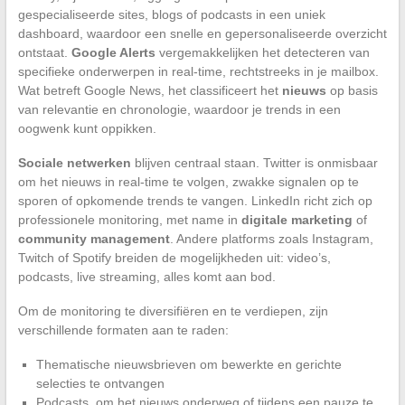
gespecialiseerde sites, blogs of podcasts in een uniek
dashboard, waardoor een snelle en gepersonaliseerde overzicht
ontstaat.
Google Alerts
vergemakkelijken het detecteren van
specifieke onderwerpen in real-time, rechtstreeks in je mailbox.
Wat betreft Google News, het classificeert het
nieuws
op basis
van relevantie en chronologie, waardoor je trends in een
oogwenk kunt oppikken.
Sociale netwerken
blijven centraal staan. Twitter is onmisbaar
om het nieuws in real-time te volgen, zwakke signalen op te
sporen of opkomende trends te vangen. LinkedIn richt zich op
professionele monitoring, met name in
digitale marketing
of
community management
. Andere platforms zoals Instagram,
Twitch of Spotify breiden de mogelijkheden uit: video’s,
podcasts, live streaming, alles komt aan bod.
Om de monitoring te diversifiëren en te verdiepen, zijn
verschillende formaten aan te raden:
Thematische nieuwsbrieven om bewerkte en gerichte
selecties te ontvangen
Podcasts, om het nieuws onderweg of tijdens een pauze te