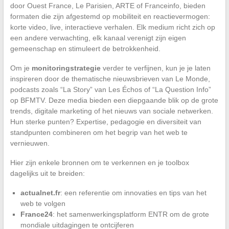
door Ouest France, Le Parisien, ARTE of Franceinfo, bieden
formaten die zijn afgestemd op mobiliteit en reactievermogen:
korte video, live, interactieve verhalen. Elk medium richt zich op
een andere verwachting, elk kanaal verenigt zijn eigen
gemeenschap en stimuleert de betrokkenheid.
Om je
monitoringstrategie
verder te verfijnen, kun je je laten
inspireren door de thematische nieuwsbrieven van Le Monde,
podcasts zoals “La Story” van Les Échos of “La Question Info”
op BFMTV. Deze media bieden een diepgaande blik op de grote
trends, digitale marketing of het nieuws van sociale netwerken.
Hun sterke punten? Expertise, pedagogie en diversiteit van
standpunten combineren om het begrip van het web te
vernieuwen.
Hier zijn enkele bronnen om te verkennen en je toolbox
dagelijks uit te breiden:
actualnet.fr
: een referentie om innovaties en tips van het
web te volgen
France24
: het samenwerkingsplatform ENTR om de grote
mondiale uitdagingen te ontcijferen