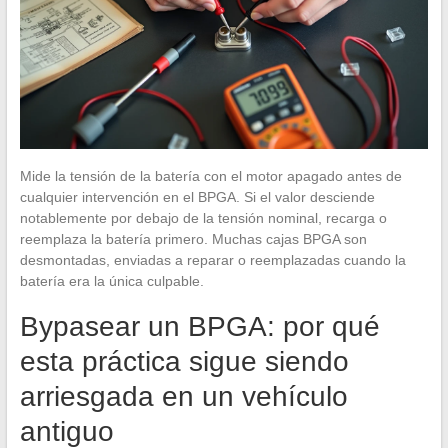
Mide la tensión de la batería con el motor apagado antes de
cualquier intervención en el BPGA. Si el valor desciende
notablemente por debajo de la tensión nominal, recarga o
reemplaza la batería primero. Muchas cajas BPGA son
desmontadas, enviadas a reparar o reemplazadas cuando la
batería era la única culpable.
Bypasear un BPGA: por qué
esta práctica sigue siendo
arriesgada en un vehículo
antiguo