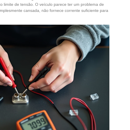
 limite de tensão. O veículo parece ter um problema de
 simplesmente cansada, não fornece corrente suficiente para