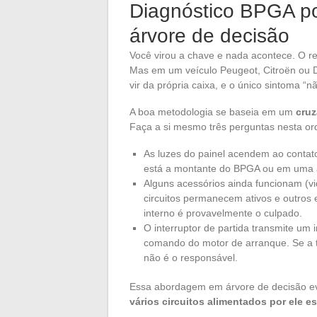
Diagnóstico BPGA po
árvore de decisão
Você virou a chave e nada acontece. O re
Mas em um veículo Peugeot, Citroën ou 
vir da própria caixa, e o único sintoma “nã
A boa metodologia se baseia em um
cruz
Faça a si mesmo três perguntas nesta o
As luzes do painel acendem ao conta
está a montante do BPGA ou em uma al
Alguns acessórios ainda funcionam (vid
circuitos permanecem ativos e outros 
interno é provavelmente o culpado.
O interruptor de partida transmite um 
comando do motor de arranque. Se a 
não é o responsável.
Essa abordagem em árvore de decisão ev
vários circuitos alimentados por ele e