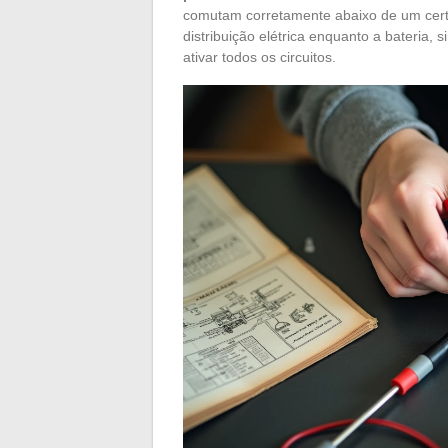
comutam corretamente abaixo de um certo
distribuição elétrica enquanto a bateria,
ativar todos os circuitos.