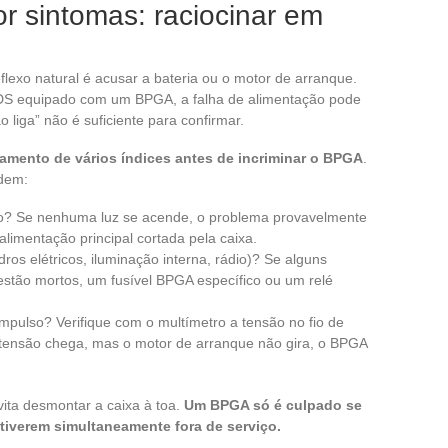
r sintomas: raciocinar em
flexo natural é acusar a bateria ou o motor de arranque.
DS equipado com um BPGA, a falha de alimentação pode
o liga” não é suficiente para confirmar.
amento de vários índices antes de incriminar o BPGA
.
rdem:
to? Se nenhuma luz se acende, o problema provavelmente
imentação principal cortada pela caixa.
ros elétricos, iluminação interna, rádio)? Se alguns
estão mortos, um fusível BPGA específico ou um relé
impulso? Verifique com o multímetro a tensão no fio de
tensão chega, mas o motor de arranque não gira, o BPGA
ita desmontar a caixa à toa.
Um BPGA só é culpado se
stiverem simultaneamente fora de serviço.