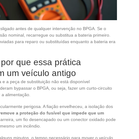
sligado antes de qualquer intervenção no BPGA. Se o
nsão nominal, recarregue ou substitua a bateria primeiro.
iadas para reparo ou substituídas enquanto a bateria era
or que essa prática
m um veículo antigo
 e a peça de substituição não está disponível
ideram bypassar o BPGA, ou seja, fazer um curto-circuito
 a alimentação.
icularmente perigosa. A fiação envelheceu, a isolação dos
emove a proteção do fusível que impede que um
arreira, um fio desencapado ou um conector oxidado pode
 mesmo um incêndio.
lguns minutos, o tempo necessário para mover o veículo.