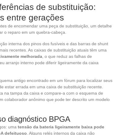
rências de substituição:
s entre gerações
Antes de encomendar uma peça de substituição, um detalhe
ar o reparo em um quebra-cabeça.
ção interna dos pinos dos fusíveis e das barras de shunt
ais recentes. As caixas de substituição atuais têm uma
ativamente melhorada
, o que reduz as falhas de
seu arranjo interno pode diferir ligeiramente da caixa
quema antigo encontrado em um fórum para localizar seus
de estar errada em uma caixa de substituição recente.
crita na tampa da caixa e compare-a com o esquema de
 um colaborador anônimo que pode ter descrito um modelo
lso diagnóstico BPGA
igos: uma
tensão da bateria ligeiramente baixa pode
GA defeituoso
. Alguns relés internos da caixa não