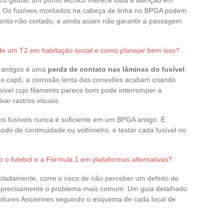
co global, um ponto técnico merece toda a atenção em
a. Os fusíveis montados na cabeça de linha no BPGA podem
mento não cortado, e ainda assim não garantir a passagem
de um T2 em habitação social e como planejar bem isso?
s antigos é uma
perda de contato nas lâminas do fusível
.
 o capô, a corrosão lenta das conexões acabam criando
usível cujo filamento parece bom pode interromper a
xar rastros visuais.
dos fusíveis nunca é suficiente em um BPGA antigo. É
do de continuidade ou voltímetro, e testar cada fusível no
o futebol e a Fórmula 1 em plataformas alternativas?
 isoladamente, corre o risco de não perceber um defeito de
 é precisamente o problema mais comum. Um guia detalhado
itures Anciennes seguindo o esquema de cada local de