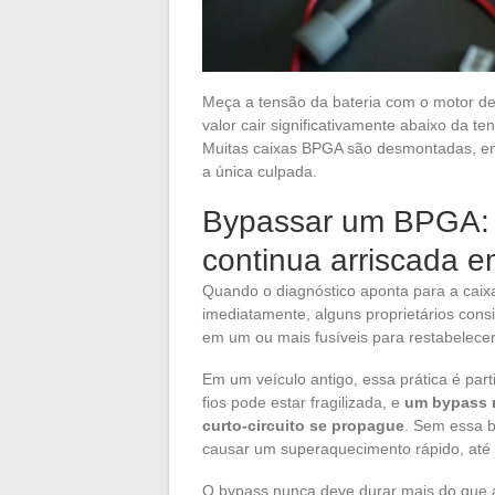
Meça a tensão da bateria com o motor de
valor cair significativamente abaixo da te
Muitas caixas BPGA são desmontadas, env
a única culpada.
Bypassar um BPGA: p
continua arriscada e
Quando o diagnóstico aponta para a caixa
imediatamente, alguns proprietários cons
em um ou mais fusíveis para restabelecer
Em um veículo antigo, essa prática é part
fios pode estar fragilizada, e
um bypass r
curto-circuito se propague
. Sem essa b
causar um superaquecimento rápido, até
O bypass nunca deve durar mais do que a