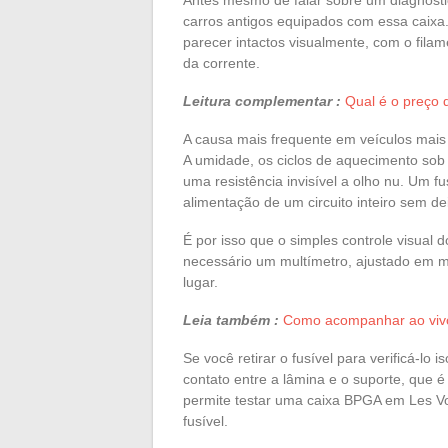
Antes mesmo de falar sobre um diagnósti
carros antigos equipados com essa caix
parecer intactos visualmente, com o fila
da corrente.
Leitura complementar :
Qual é o preço 
A causa mais frequente em veículos mai
A umidade, os ciclos de aquecimento sob
uma resistência invisível a olho nu. Um f
alimentação de um circuito inteiro sem dei
É por isso que o simples controle visual 
necessário um multímetro, ajustado em mo
lugar.
Leia também :
Como acompanhar ao vivo 
Se você retirar o fusível para verificá-lo
contato entre a lâmina e o suporte, que
permite testar uma caixa BPGA em Les Vo
fusível.