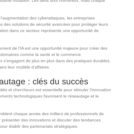
stante mutation. Les défis sont nombreux, mais chaque
c l’augmentation des cyberattaques, les entreprises
s des solutions de sécurité avancées pour protéger leurs
ovation dans ce secteur représente une opportunité de
ment de l’IA est une opportunité majeure pour créer des
es domaines comme la santé et le commerce.
es s’engagent de plus en plus dans des pratiques durables,
ns leur modèle d’affaires.
eautage : clés du succès
ités et chercheurs est essentielle pour stimuler l’innovation
ements technologiques favorisent le réseautage et le
blent chaque année des milliers de professionnels de
r présenter des innovations et discuter des tendances
pour établir des partenariats stratégiques.