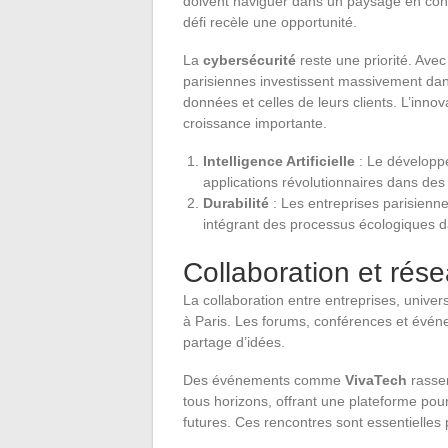
doivent naviguer dans un paysage en con
défi recèle une opportunité.
La
cybersécurité
reste une priorité. Ave
parisiennes investissent massivement dan
données et celles de leurs clients. L’inn
croissance importante.
Intelligence Artificielle
: Le développe
applications révolutionnaires dans d
Durabilité
: Les entreprises parisienn
intégrant des processus écologiques da
Collaboration et rés
La collaboration entre entreprises, univers
à Paris. Les forums, conférences et évén
partage d’idées.
Des événements comme
VivaTech
rassem
tous horizons, offrant une plateforme pou
futures. Ces rencontres sont essentielles 