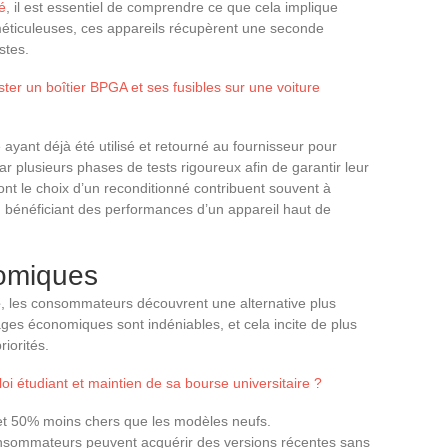
é
, il est essentiel de comprendre ce que cela implique
 méticuleuses, ces appareils récupèrent une seconde
stes.
r un boîtier BPGA et ses fusibles sur une voiture
ayant déjà été utilisé et retourné au fournisseur pour
r plusieurs phases de tests rigoureux afin de garantir leur
ont le choix d’un reconditionné contribuent souvent à
n bénéficiant des performances d’un appareil haut de
omiques
é
, les consommateurs découvrent une alternative plus
es économiques sont indéniables, et cela incite de plus
iorités.
i étudiant et maintien de sa bourse universitaire ?
et 50% moins chers que les modèles neufs.
nsommateurs peuvent acquérir des versions récentes sans