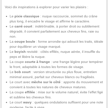
Voici dix inspirations à explorer pour varier les plaisirs :
Le
pixie classique
: nuque raccourcie, sommet du crâne
plus long, il encadre le visage et affirme le caractère.
Le
carré court
: indétrônable, à porter droit ou subtilement
dégradé, il convient parfaitement aux cheveux fins, raie ou
non.
La
coupe boule
: forme arrondie qui adoucit les traits, idéale
pour équilibrer un visage marqué.
Le
boyish
revisité : côtés effilés, nuque aérée, il insuffle du
peps et libère la nuque.
La coupe
courte à frange
: une frange légère pour tempérer
le front, adaptable à toutes les formes de visage.
Le
bob court
: version structurée ou plus floue, entretien
minimal assuré, parfait sur cheveux blancs ou fragilisés.
Le court avec
mèche sur le côté
: apporte du mouvement et
convient à toutes les natures de cheveux matures.
La coupe
effilée
: mise sur le volume naturel, évite l’effet figé
et sublime les cheveux fins.
Le court
wavy
: quelques ondulations suffisent pour une note
moderne, facile à vivre.