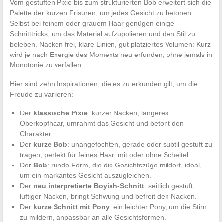
Vom gestuften Pixie bis zum strukturierten Bob erweitert sich die
Palette der kurzen Frisuren, um jedes Gesicht zu betonen.
Selbst bei feinem oder grauem Haar genügen einige
Schnitttricks, um das Material aufzupolieren und den Stil zu
beleben. Nacken frei, klare Linien, gut platziertes Volumen: Kurz
wird je nach Energie des Moments neu erfunden, ohne jemals in
Monotonie zu verfallen.
Hier sind zehn Inspirationen, die es zu erkunden gilt, um die
Freude zu variieren:
Der
klassische Pixie
: kurzer Nacken, längeres
Oberkopfhaar, umrahmt das Gesicht und betont den
Charakter.
Der
kurze Bob
: unangefochten, gerade oder subtil gestuft zu
tragen, perfekt für feines Haar, mit oder ohne Scheitel.
Der
Bob
: runde Form, die die Gesichtszüge mildert, ideal,
um ein markantes Gesicht auszugleichen.
Der
neu interpretierte Boyish-Schnitt
: seitlich gestuft,
luftiger Nacken, bringt Schwung und befreit den Nacken.
Der
kurze Schnitt mit Pony
: ein leichter Pony, um die Stirn
zu mildern, anpassbar an alle Gesichtsformen.