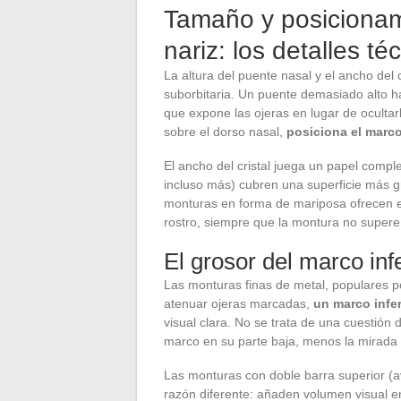
Tamaño y posicionam
nariz: los detalles t
La altura del puente nasal y el ancho del 
suborbitaria. Un puente demasiado alto ha
que expone las ojeras en lugar de ocultar
sobre el dorso nasal,
posiciona el marco 
El ancho del cristal juega un papel compl
incluso más) cubren una superficie más g
monturas en forma de mariposa ofrecen e
rostro, siempre que la montura no supere 
El grosor del marco inf
Las monturas finas de metal, populares por
atenuar ojeras marcadas,
un marco infer
visual clara. No se trata de una cuestió
marco en su parte baja, menos la mirada d
Las monturas con doble barra superior (a
razón diferente: añaden volumen visual en 