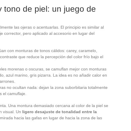
 tono de piel: un juego de
mente las ojeras o acentuarlas. El principio es similar al
je corrector, pero aplicado al accesorio en lugar del
núan con monturas de tonos cálidos: carey, caramelo,
contraste que reduce la percepción del color frío bajo el
ieles morenas o oscuras, se camuflan mejor con monturas
o, azul marino, gris pizarra. La idea es no añadir calor en
arrones.
as no ocultan nada: dejan la zona suborbitaria totalmente
es el camuflaje.
enta. Una montura demasiado cercana al color de la piel se
ón visual. Un
ligero desajuste de tonalidad entre la
mirada hacia las gafas en lugar de hacia la zona de las