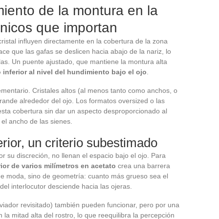
iento de la montura en la
écnicos que importan
cristal influyen directamente en la cobertura de la zona
ce que las gafas se deslicen hacia abajo de la nariz, lo
las. Un puente ajustado, que mantiene la montura alta
inferior al nivel del hundimiento bajo el ojo
.
ementario. Cristales altos (al menos tanto como anchos, o
rande alrededor del ojo. Los formatos oversized o las
sta cobertura sin dar un aspecto desproporcionado al
el ancho de las sienes.
erior, un criterio subestimado
 su discreción, no llenan el espacio bajo el ojo. Para
ior de varios milímetros en acetato
crea una barrera
n de moda, sino de geometría: cuanto más grueso sea el
el interlocutor desciende hacia las ojeras.
viador revisitado) también pueden funcionar, pero por una
la mitad alta del rostro, lo que reequilibra la percepción