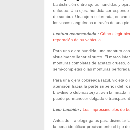
La distinción entre ojeras hundidas y oje
enfoque. Una ojera hundida corresponde 
de sombra. Una ojera coloreada, en cambio
los vasos sanguíneos a través de una piel
Lectura recomendada :
Cómo elegir bie
reparación de su vehículo
Para una ojera hundida, una montura co
visualmente llenar el surco. El marco infe
monturas completas de acetato grueso, co
semi-completas o las monturas perforadas
Para una ojera coloreada (azul, violeta o 
atención hacia la parte superior del ro
browline o clubmaster) atraen la mirada hac
puede permanecer delgado o transparent
Leer también :
Los imprescindibles de b
Antes de ir a elegir gafas para disimular 
la pena identificar precisamente el tipo d