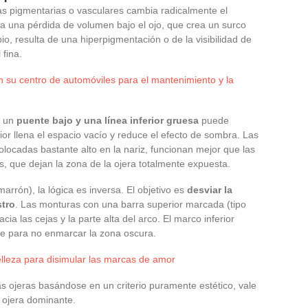
ras pigmentarias o vasculares cambia radicalmente el
a una pérdida de volumen bajo el ojo, que crea un surco
, resulta de una hiperpigmentación o de la visibilidad de
 fina.
n su centro de automóviles para el mantenimiento y la
n un
puente bajo y una línea inferior gruesa
puede
rior llena el espacio vacío y reduce el efecto de sombra. Las
locadas bastante alto en la nariz, funcionan mejor que las
, que dejan la zona de la ojera totalmente expuesta.
marrón), la lógica es inversa. El objetivo es
desviar la
stro
. Las monturas con una barra superior marcada (tipo
ia las cejas y la parte alta del arco. El marco inferior
e para no enmarcar la zona oscura.
elleza para disimular las marcas de amor
las ojeras basándose en un criterio puramente estético, vale
e ojera dominante.