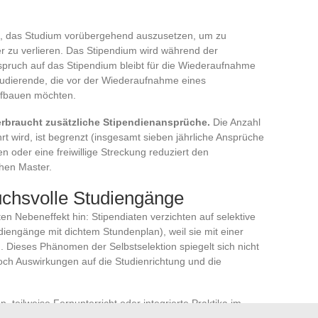
s, das Studium vorübergehend auszusetzen, um zu
er zu verlieren. Das Stipendium wird während der
spruch auf das Stipendium bleibt für die Wiederaufnahme
Studierende, die vor der Wiederaufnahme eines
ufbauen möchten.
erbraucht zusätzliche Stipendienansprüche.
Die Anzahl
t wird, ist begrenzt (insgesamt sieben jährliche Ansprüche
n oder eine freiwillige Streckung reduziert den
chen Master.
uchsvolle Studiengänge
rten Nebeneffekt hin: Stipendiaten verzichten auf selektive
iengänge mit dichtem Stundenplan), weil sie mit einer
. Dieses Phänomen der Selbstselektion spiegelt sich nicht
edoch Auswirkungen auf die Studienrichtung und die
n, teilweise Fernunterricht oder integrierte Praktika im
ität. Diese Modalitäten vor der Einschreibung zu überprüfen,