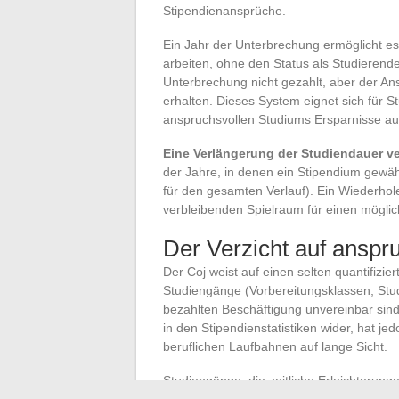
Stipendienansprüche.
Ein Jahr der Unterbrechung ermöglicht e
arbeiten, ohne den Status als Studierend
Unterbrechung nicht gezahlt, aber der An
erhalten. Dieses System eignet sich für 
anspruchsvollen Studiums Ersparnisse a
Eine Verlängerung der Studiendauer v
der Jahre, in denen ein Stipendium gewähr
für den gesamten Verlauf). Ein Wiederhole
verbleibenden Spielraum für einen mögli
Der Verzicht auf anspr
Der Coj weist auf einen selten quantifizie
Studiengänge (Vorbereitungsklassen, Stud
bezahlten Beschäftigung unvereinbar sind
in den Stipendienstatistiken wider, hat j
beruflichen Laufbahnen auf lange Sicht.
Studiengänge, die zeitliche Erleichterunge
Curriculum anbieten, bieten mehr Flexibil