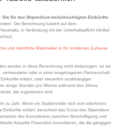
g:
Die für das Stipendium berücksichtigten Einkünfte
erenden. Die Berechnung basiert auf dem
ushalts, in Verbindung mit der Unterhaltspflicht (Artikel
uches).
he und natürliche Materialien in Ihr modernes Zuhause
den werden in diese Berechnung nicht einbezogen, es sei
 verheirateter oder in einer eingetragenen Partnerschaft
Einkünfte erklärt, oder steuerlich unabhängiger
der einige Stunden pro Woche während des Jahres
nstufe, die zugewiesen wird.
hr zu Jahr. Wenn ein Studierender sich vom elterlichen
ne Einkünfte erklärt, berechnet das Crous das Stipendium
hanismen des Kumulierens zwischen Beschäftigung und
ebsite Actualité Financière konsultieren, die die gängigen