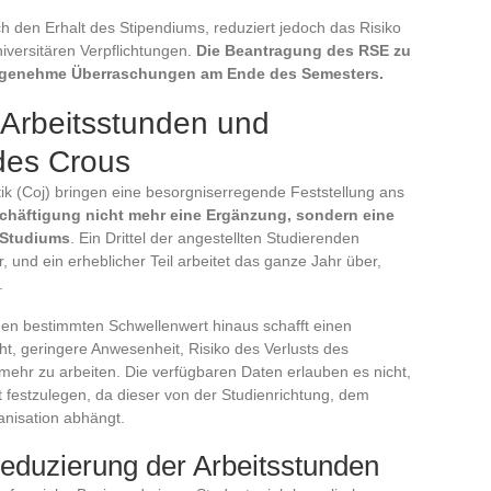
h den Erhalt des Stipendiums, reduziert jedoch das Risiko
niversitären Verpflichtungen.
Die Beantragung des RSE zu
ngenehme Überraschungen am Ende des Semesters.
Arbeitsstunden und
des Crous
tik (Coj) bringen eine besorgniserregende Feststellung ans
eschäftigung nicht mehr eine Ergänzung, sondern eine
 Studiums
. Ein Drittel der angestellten Studierenden
 und ein erheblicher Teil arbeitet das ganze Jahr über,
.
nen bestimmten Schwellenwert hinaus schafft einen
cht, geringere Anwesenheit, Risiko des Verlusts des
ehr zu arbeiten. Die verfügbaren Daten erlauben es nicht,
t festzulegen, da dieser von der Studienrichtung, dem
anisation abhängt.
Reduzierung der Arbeitsstunden