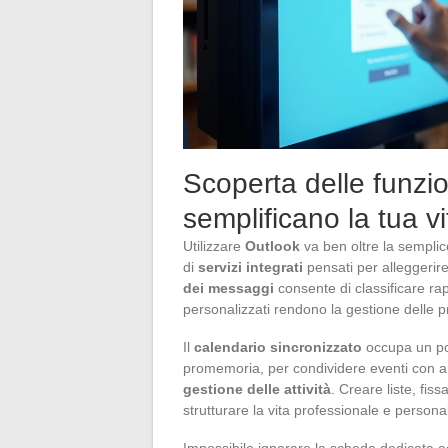
Scoperta delle funzio
semplificano la tua v
Utilizzare
Outlook
va ben oltre la semplic
di
servizi integrati
pensati per alleggerire 
dei messaggi
consente di classificare rapi
personalizzati rendono la gestione delle pr
Il
calendario sincronizzato
occupa un pos
promemoria, per condividere eventi con am
gestione delle attività
. Creare liste, fi
strutturare la vita professionale e persona
Impossibile ignorare la scheda dedicata a