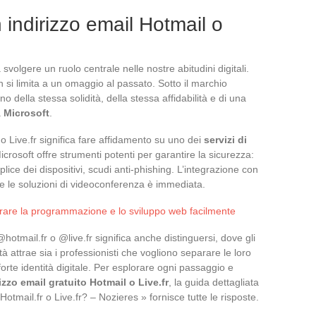
 indirizzo email Hotmail o
svolgere un ruolo centrale nelle nostre abitudini digitali.
n si limita a un omaggio al passato. Sotto il marchio
no della stessa solidità, della stessa affidabilità e di una
a
Microsoft
.
o Live.fr significa fare affidamento su uno dei
servizi di
crosoft offre strumenti potenti per garantire la sicurezza:
lice dei dispositivi, scudi anti-phishing. L’integrazione con
 e le soluzioni di videoconferenza è immediata.
parare la programmazione e lo sviluppo web facilmente
hotmail.fr o @live.fr significa anche distinguersi, dove gli
à attrae sia i professionisti che vogliono separare le loro
forte identità digitale. Per esplorare ogni passaggio e
izzo email gratuito Hotmail o Live.fr
, la guida dettagliata
otmail.fr o Live.fr? – Nozieres » fornisce tutte le risposte.