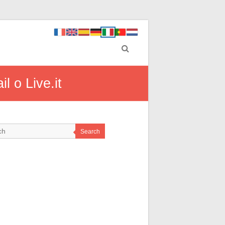
l o Live.it
Search