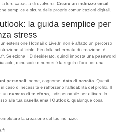
la loro capacità di evolversi.
Creare un indirizzo email
one semplice e sicura delle proprie comunicazioni digitali.
tlook: la guida semplice per
nza stress
un’estensione Hotmail o Live.fr, non è affatto un percorso
gistrazione ufficiale. Fin dalla schermata di creazione, è
e.fr. Seleziona l’ID desiderato, quindi imposta una
password
uscole, minuscole e numeri è la regola d’oro per una
oni personali
: nome, cognome,
data di nascita
. Questi
in caso di necessità e rafforzano l’affidabilità del profilo. Il
re un
numero di telefono
, indispensabile per attivare la
esso alla tua
casella email Outlook
, qualunque cosa
completare la creazione del tuo indirizzo:
.fr