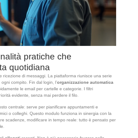
nalità pratiche che
ita quotidiana
e ricezione di messaggi. La piattaforma riunisce una serie
ogni compito. Fin dal login, l’
organizzazione automatica
damente le email per cartelle e categorie. I filtri
iorità evidente, senza mai perdere il filo.
to centrale: serve per pianificare appuntamenti e
ici o colleghi. Questo modulo funziona in sinergia con la
ssare scadenze, modificare in tempo reale: tutto è pensato per
le.
gli
allegati
recenti. Non è più necessario frugare nella