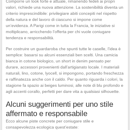
Comporre un look forte e attuale, rimanendo fedeli ai propri
valori, richiede una nuova attenzione. La sostenibilità diventa un
criterio imprescindibile: privilegiare abiti concepiti nel rispetto
della natura e del lavoro di ciascuno si impone come
un’evidenza. A Parigi come in tutta la Francia, le iniziative si
moltiplicano, arricchendo l’offerta per chi vuole coniugare
tendenza e responsabilità.
Per costruire un guardaroba che spunti tutte le caselle, l’idea è
semplice: basarsi su alcuni essenziali ben scelti. Una camicia
bianca in cotone biologico, un short in denim pensato per
durare, accessori provenienti dall’artigianato locale. I materiali
naturali, lino, cotone, lyocell, si impongono, portando freschezza
e raffinatezza anche con il caldo. Per quanto riguarda i colori, la
stagione fa spazio ai beiges luminosi, alle note di blu profondo e
agli accenti corallo, perfetti per dare vita a qualsiasi silhouette.
Alcuni suggerimenti per uno stile
affermato e responsabile
Ecco alcune piste concrete per coniugare stile e
consapevolezza ecologica quest’estate: