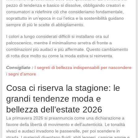
pezzo di tendenza e basico si dissolve, obbligando creatori e
consumatori a ridefinire ciò che consideriamo fondamentale,
soprattutto in un’epoca in cui l’etica e la sostenibilità guidano
sempre di più le scelte di abbigliamento.
I colori a lungo considerati difficili si installano ora sul
palcoscenico, mentre il minimalismo arretra di fronte a
combinazioni più audaci e più affermate. Questo cambiamento
di rotta dice molto su come la moda estiva si reinventa.
Consigliato :
I segreti di bellezza indispensabili per nascondere
i segni d'amore
Cosa ci riserva la stagione: le
grandi tendenze moda e
bellezza dell’estate 2026
La primavera 2026 si preannuncia come una dichiarazione a
favore della libertà di movimento e dell’autenticità. Le tonalità
vivaci e audaci invadono le passerelle, per poi scendere in
strada. I materiali diventano fluidi: abiti leggeri, camicie ampie e