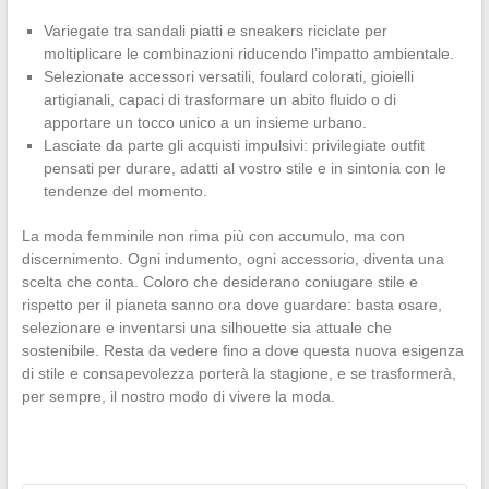
Variegate tra sandali piatti e sneakers riciclate per
moltiplicare le combinazioni riducendo l’impatto ambientale.
Selezionate accessori versatili, foulard colorati, gioielli
artigianali, capaci di trasformare un abito fluido o di
apportare un tocco unico a un insieme urbano.
Lasciate da parte gli acquisti impulsivi: privilegiate outfit
pensati per durare, adatti al vostro stile e in sintonia con le
tendenze del momento.
La moda femminile non rima più con accumulo, ma con
discernimento. Ogni indumento, ogni accessorio, diventa una
scelta che conta. Coloro che desiderano coniugare stile e
rispetto per il pianeta sanno ora dove guardare: basta osare,
selezionare e inventarsi una silhouette sia attuale che
sostenibile. Resta da vedere fino a dove questa nuova esigenza
di stile e consapevolezza porterà la stagione, e se trasformerà,
per sempre, il nostro modo di vivere la moda.