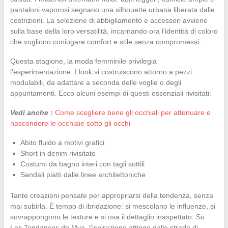
pantaloni vaporosi segnano una silhouette urbana liberata dalle
costrizioni. La selezione di abbigliamento e accessori avviene
sulla base della loro versatilità, incarnando ora l’identità di coloro
che vogliono coniugare comfort e stile senza compromessi.
Questa stagione, la moda femminile privilegia
l’esperimentazione. I look si costruiscono attorno a pezzi
modulabili, da adattare a seconda delle voglie o degli
appuntamenti. Ecco alcuni esempi di questi essenziali rivisitati:
Vedi anche :
Come scegliere bene gli occhiali per attenuare e
nascondere le occhiaie sotto gli occhi
Abito fluido a motivi grafici
Short in denim rivisitato
Costumi da bagno interi con tagli sottili
Sandali piatti dalle linee architettoniche
Tante creazioni pensate per appropriarsi della tendenza, senza
mai subirla. È tempo di ibridazione: si mescolano le influenze, si
sovrappongono le texture e si osa il dettaglio inaspettato. Su
Les Tendances de Mya, l’ispirazione attinge dalle strade di