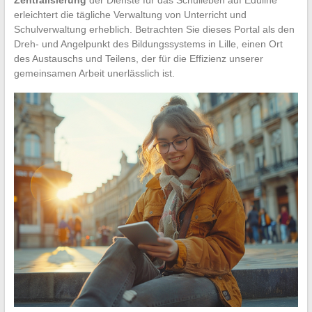
Zentralisierung
der Dienste für das Schulleben auf Eduline
erleichtert die tägliche Verwaltung von Unterricht und
Schulverwaltung erheblich. Betrachten Sie dieses Portal als den
Dreh- und Angelpunkt des Bildungssystems in Lille, einen Ort
des Austauschs und Teilens, der für die Effizienz unserer
gemeinsamen Arbeit unerlässlich ist.